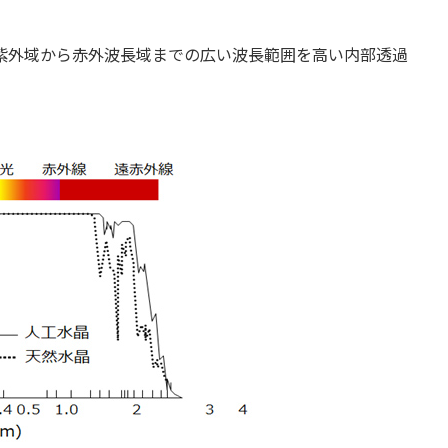
紫外域から赤外波長域までの広い波長範囲を高い内部透過