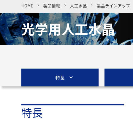
HOME
製品情報
人工水晶
製品ラインアップ
光学用人工水晶
特長
特長