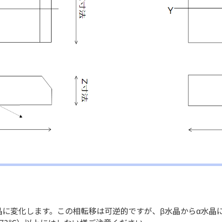
。
水晶に変化します。この相転移は可逆的ですが、β水晶からα水