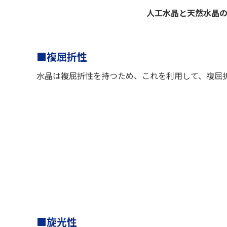
人工水晶と天然水晶の
■複屈折性
水晶は複屈折性を持つため、これを利用して、複屈
■旋光性