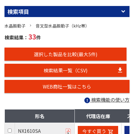
検索項目
水晶振動子
音叉型水晶振動子（kHz帯）
33
検索結果：
件
選択した製品を比較(最大5件)
検索結果一覧（CSV)
WEB商社一覧はこちら
検索機能の使い方
形名
代理店在庫
ス
NX1610SA
今すぐ買う