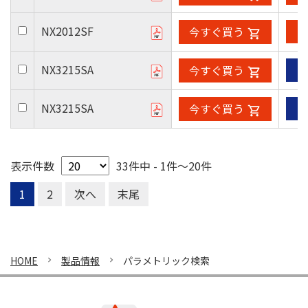
NX2012SF
今すぐ買う
NX3215SA
今すぐ買う
NX3215SA
今すぐ買う
表示件数
33件中 - 1件～20件
1
2
次へ
末尾
HOME
製品情報
パラメトリック検索