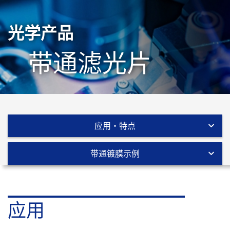
光学产品
带通滤光片
应用・特点
带通镀膜示例
应用