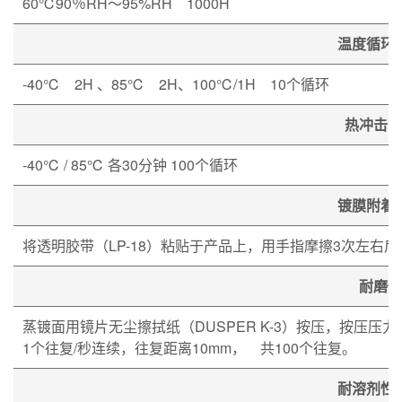
60℃90％RH～95%RH 1000H
温度循环
-40℃ 2H 、85℃ 2H、100℃/1H 10个循环
热冲击试
-40℃ / 85℃ 各30分钟 100个循环
镀膜附着
将透明胶带（LP-18）粘贴于产品上，用手指摩擦3次左右
耐磨性
蒸镀面用镜片无尘擦拭纸（DUSPER K-3）按压，按压压力4.9
1个往复/秒连续，往复距离10mm， 共100个往复。
耐溶剂性