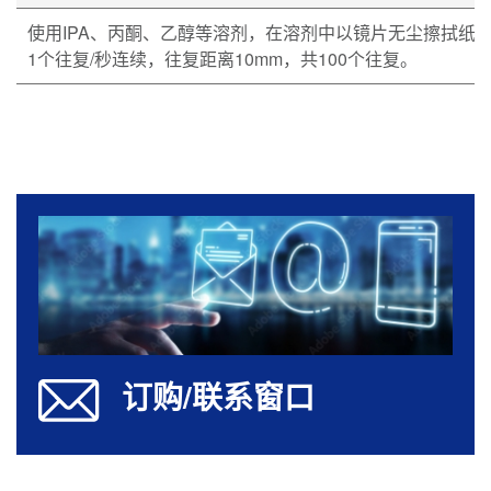
使用IPA、丙酮、乙醇等溶剂，在溶剂中以镜片无尘擦拭纸（DUS
1个往复/秒连续，往复距离10mm，共100个往复。
订购/联系窗口