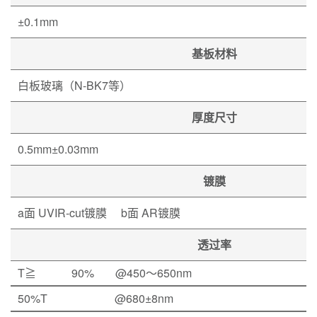
±0.1mm
基板材料
白板玻璃（N-BK7等）
厚度尺寸
0.5mm±0.03mm
镀膜
a面 UVIR-cut镀膜 b面 AR镀膜
透过率
T≧
90%
@450～650nm
50%T
@680±8nm