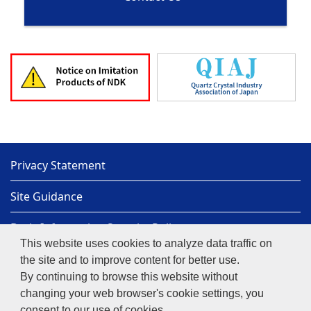
Privacy Statement
Site Guidance
Basic Information Security Policy
This website uses cookies to analyze data traffic on
Sitemap
the site and to improve content for better use.
By continuing to browse this website without
NIHON DEMPA KOGYO CO., LTD.
Copyright© 1997-
changing your web browser's cookie settings, you
2026
NIHON DEMPA KOGYO CO., LTD.
consent to our use of cookies.