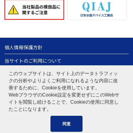
個人情報保護方針
当サイトのご利用について
情報セキュリティ基本方針
このウェブサイトは、サイト上のデータトラフィッ
クの分析やよりよくご利用になれるような内容に改
サイトマップ
善するために、Cookieを使用しています。
WebブラウザのCookie設定を変更せずにこのWebサ
日本電波工業株式会社
Copyright© 1997-
2026
NIHON
イトを閲覧し続けることで、Cookieの使用に同意し
DEMPA KOGYO CO., LTD.
たことになります。
同意