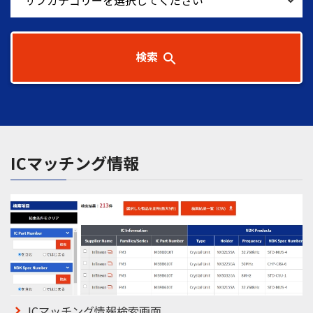
検索
search
ICマッチング情報
ICマッチング情報検索画面