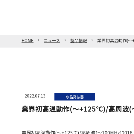
HOME
ニュース
製品情報
業界初高温動作(～+1
2022.07.13
水晶発振器
業界初高温動作(～+125℃)/高周波(～
業界初高温動作(～+125℃)/高周波(～100MHz)201