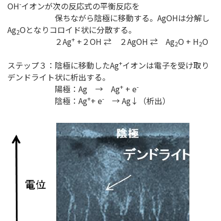
-
OH
イオンが次の反応式の平衡反応を
保ちながら陰極に移動する。AgOHは分解し
Ag
Oとなりコロイド状に分散する。
2
+
２Ag
+２OH ⇄ ２AgOH ⇄ Ag
O + H
O
2
2
+
ステップ３：陰極に移動したAg
イオンは電子を受け取り
デンドライト状に析出する。
+
-
陽極：Ag → Ag
+ e
+
-
陰極：Ag
+ e
→ Ag↓（析出）