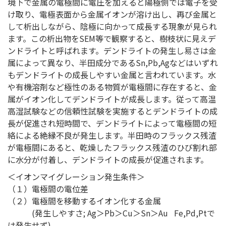
境下で金属の電極間に電圧を加えると陽極側では電子を受
け取り、電極表面から金属イオンが溶け出し、再び金属と
して析出しながら、陰極に向かって成長する現象が見られ
ます。この析出物をSEM等で観察すると、樹枝状に見えデ
ンドライトと呼ばれます。デンドライトの発生し易さは金
属によって異なり、半田成分であるSn,Pb,Agなどはいずれ
もデンドライトの成長しやすい金属と言われています。水
や有機溶剤など極性のある物質が電極間に存在すると、金
属がイオン化してデンドライトが成長します。従って高温
高湿試験などの信頼性試験を実施するとデンドライトの成
長が促進され短時間で、デンドライトによって電極間の短
絡による絶縁不良が発生します。半田時のフラックス残渣
が電極間にあると、乾燥したフラックス残渣のひび割れ部
に水分が付着し、デンドライトの成長が促進されます。
＜イオンマイグレーション発生条件＞
（１）電極間の電位差
（２）電極間を移動するイオン化する金属
(発生しやすさ; Ag＞Pb＞Cu＞Sn＞Au Fe,Pd,Ptで
は発生せず)