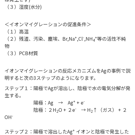
（３）湿度(水分)
＜イオンマイグレーションの促進条件＞
（１）高温
+
-
+
（２）残渣、汚染、塵埃、Br,Na
,Cl
,NH
等の活性不純
4
物
（３）PCB材質
イオンマイグレーションの反応メカニズムをAgの事例で説
明すると次の3ステップのようになります。
ステップ１：陽極でAgが溶出し、陰極で水の電気分解が発
生する。
+
-
陽極：Ag → Ag
+ e
-
陰極：２H
O + ２e
→ H
↑（ガス） + ２
2
2
-
OH
+
ステップ２：陽極で溶出したAg
イオンと陰極で発生した