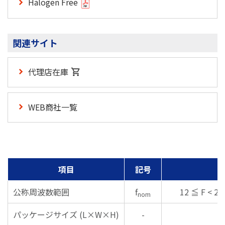
Halogen Free
関連サイト
代理店在庫
WEB商社一覧
項目
記号
公称周波数範囲
f
12 ≦ F < 26
nom
パッケージサイズ (L×W×H)
-