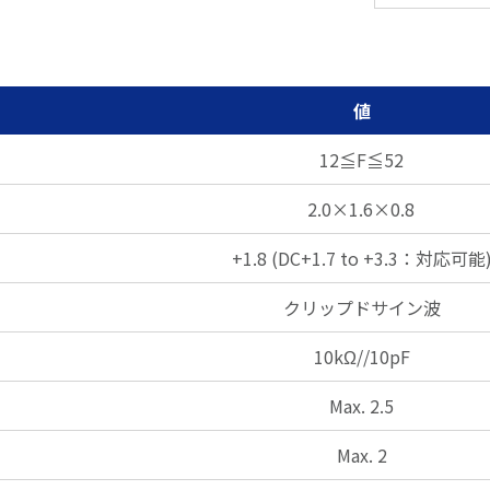
値
12≦F≦52
2.0×1.6×0.8
+1.8 (DC+1.7 to +3.3：対応可能
クリップドサイン波
10kΩ//10pF
Max. 2.5
Max. 2