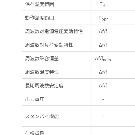
保存温度範囲
T
str
動作温度範囲
T
opr
周波数対電源電圧変動特性
Δf/f
周波数対負荷変動特性
Δf/f
周波数許容偏差
Δf/f
nom
周波数温度特性
Δf/f
長期周波数安定度
Δf/f
出力電圧
-
スタンバイ機能
-
仕様番号
-