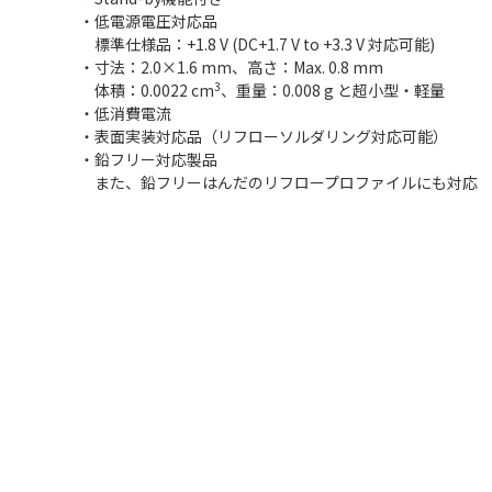
・低電源電圧対応品
標準仕様品：+1.8 V (DC+1.7 V to +3.3 V 対応可能)
・寸法：2.0×1.6 mm、高さ：Max. 0.8 mm
3
体積：0.0022 cm
、重量：0.008 g と超小型・軽量
・低消費電流
・表面実装対応品（リフローソルダリング対応可能）
・鉛フリー対応製品
また、鉛フリーはんだのリフロープロファイルにも対応