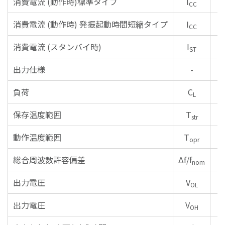
消費電流
(動作時)標準タイプ
I
CC
消費電流
(動作時) 発振起動時間短縮タイプ
I
CC
消費電流 (スタンバイ時)
I
ST
出力仕様
-
負荷
C
L
保存温度範囲
T
str
動作温度範囲
T
opr
総合周波数許容偏差
Δf/f
nom
出力電圧
V
OL
出力電圧
V
OH