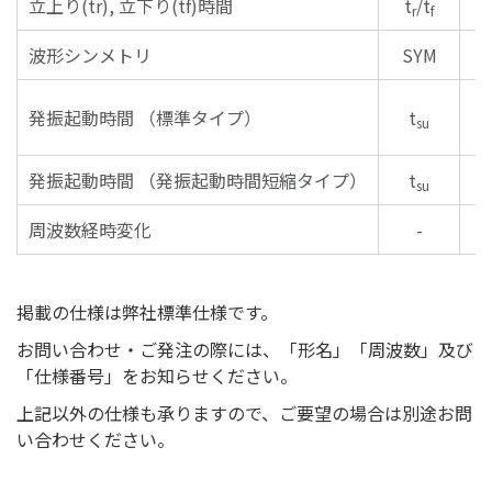
立上り(tr), 立下り(tf)時間
t
/t
r
f
波形シンメトリ
SYM
発振起動時間 （標準タイプ）
t
su
発振起動時間 （発振起動時間短縮タイプ）
t
su
周波数経時変化
-
掲載の仕様は弊社標準仕様です。
お問い合わせ・ご発注の際には、「形名」「周波数」及び
「仕様番号」をお知らせください。
上記以外の仕様も承りますので、ご要望の場合は別途お問
い合わせください。