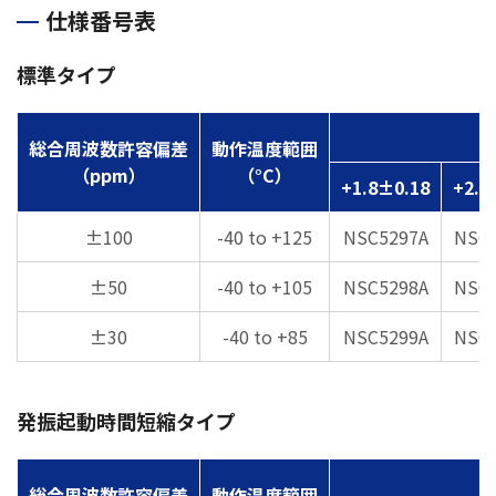
仕様番号表
標準タイプ
総合周波数許容偏差
動作温度範囲
（ppm）
（°C）
+1.8±0.18
+2.5
±100
-40 to +125
NSC5297A
NSC
±50
-40 to +105
NSC5298A
NSC
±30
-40 to +85
NSC5299A
NSC
発振起動時間短縮タイプ
総合周波数許容偏差
動作温度範囲