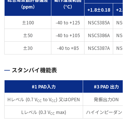
（ppm）
（°C）
+1.8±0.18
+2.5
±100
-40 to +125
NSC5385A
NSC
±50
-40 to +105
NSC5386A
NSC
±30
-40 to +85
NSC5387A
NSC
スタンバイ機能表
#1 PAD入力
#3 PAD 出力
Hレベル (0.7 V
to V
) 又はOPEN
発振出力ON
CC
CC
Lレベル (0.3 V
max)
ハイインピーダンス
CC