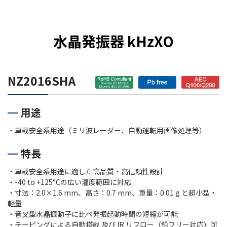
水晶発振器 kHzXO
NZ2016SHA
用途
・車載安全系用途（ミリ波レーダー、自動運転用画像処理等）
特長
・車載安全系用途に適した高品質・高信頼性設計
・-40 to +125°Cの広い温度範囲に対応
・寸法：2.0×1.6 mm、高さ：0.7 mm、重量：0.01 g と超小型・
軽量
・音叉型水晶振動子に比べ発振起動時間の短縮が可能
・テーピングによる自動搭載 及び IR リフロー（鉛フリー対応）可