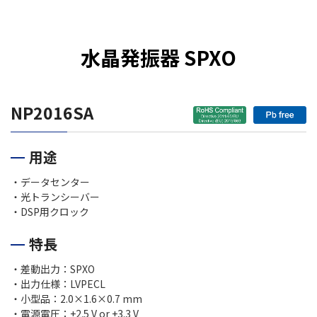
水晶発振器 SPXO
NP2016SA
用途
・データセンター
・光トランシーバー
・DSP用クロック
特長
・差動出力：SPXO
・出力仕様：LVPECL
・小型品：2.0
×1
.6
×
0.7 mm
・電源電圧：+2.5 V
or
+3.3 V