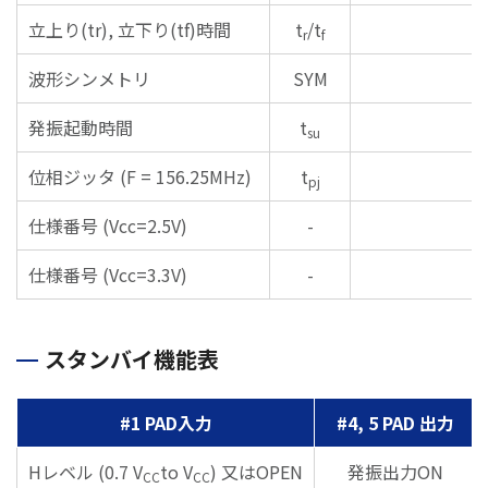
立上り(tr), 立下り(tf)時間
t
/t
r
f
波形シンメトリ
SYM
発振起動時間
t
su
位相ジッタ (F = 156.25MHz)
t
pj
仕様番号 (Vcc=2.5V)
-
仕様番号 (Vcc=3.3V)
-
スタンバイ機能表
#1 PAD入力
#4, 5 PAD 出力
Hレベル (0.7 V
to V
) 又はOPEN
発振出力ON
CC
CC