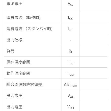
電源電圧
V
cc
消費電流
（動作時）
I
CC
消費電流
（スタンバイ時）
I
ST
出力仕様
-
負荷
R
L
保存温度範囲
T
str
動作温度範囲
T
opr
総合周波数許容偏差
Δf/f
nom
出力電圧
V
OL
出力電圧
V
OH