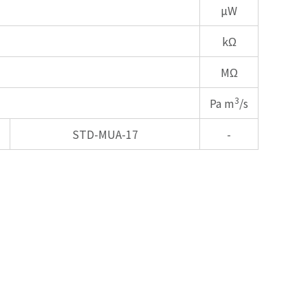
µW
kΩ
MΩ
3
Pa m
/s
STD-MUA-17
-