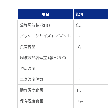
項目
記号
公称周波数 (kHz)
f
nom
パッケージサイズ (L×W×H)
-
負荷容量
C
L
周波数許容偏差 (@ +25℃)
-
頂点温度
-
二次温度係数
-
動作温度範囲
T
opr
保存温度範囲
T
str