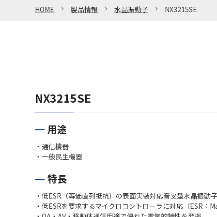
HOME
製品情報
水晶振動子
NX3215SE
NX3215SE
用途
・通信機器
・一般民生機器
特長
・低ESR（等価直列抵抗）の表面実装対応音叉型水晶振動
・低ESRを要求するマイクロコントローラに対応（ESR：Max.
・OA・AV・移動体通信用途で優れた電気的特性を発揮