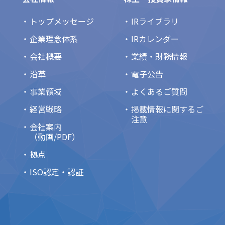
トップメッセージ
IRライブラリ
企業理念体系
IRカレンダー
会社概要
業績・財務情報
沿革
電子公告
事業領域
よくあるご質問
経営戦略
掲載情報に関するご
注意
会社案内
（動画/PDF）
拠点
ISO認定・認証