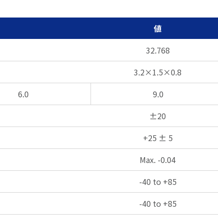
値
32.768
3.2×1.5×0.8
6.0
9.0
±20
+25 ± 5
Max. -0.04
-40 to +85
-40 to +85