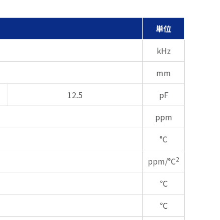
単位
kHz
mm
12.5
pF
ppm
°C
2
ppm/°C
℃
℃