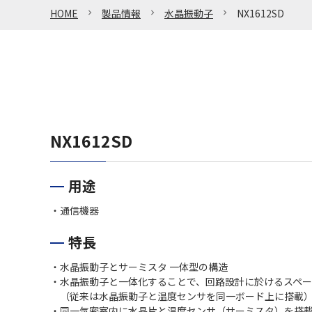
HOME
製品情報
水晶振動子
NX1612SD
NX1612SD
用途
・通信機器
特長
・水晶振動子とサーミスタ 一体型の構造
・水晶振動子と一体化することで、回路設計に於けるスペー
（従来は水晶振動子と温度センサを同一ボード上に搭載
・同一気密室内に水晶片と温度センサ（サーミスタ）を搭