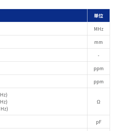
単位
MHz
mm
-
ppm
ppm
Hz)
Hz)
Ω
MHz)
pF