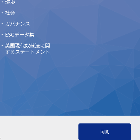
環境
社会
ガバナンス
ESGデータ集
英国現代奴隷法に関
するステートメント
同意
す。