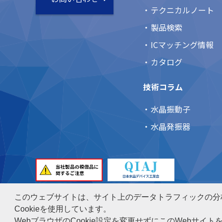
テクニカルノート
製品検索
ICマッチング情報
カタログ
技術コラム
水晶振動子
水晶発振器
個人情報保護方針
当サイトのご利用について
このウェブサイトは、サイト上のデータトラフィックの分
Cookieを使用しています。
日本電波工業株式会社
Copyright© 1997-
2026
NIH
WebブラウザのCookie設定を変更せずにこのWebサイ