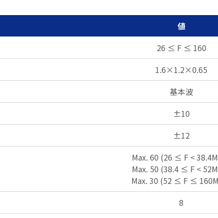
値
26 ≤ F ≤ 160
1.6×1.2×0.65
基本波
±10
±12
Max. 60 (26 ≤ F
<
38.4M
Max. 50 (38.4 ≤ F
<
52M
Max. 30 (52 ≤ F ≤ 160
8