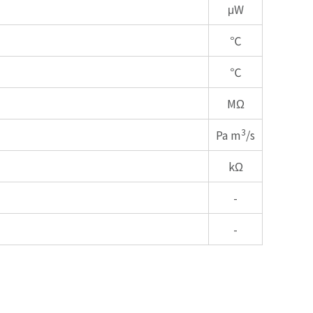
μW
℃
℃
MΩ
3
Pa m
/s
kΩ
-
-