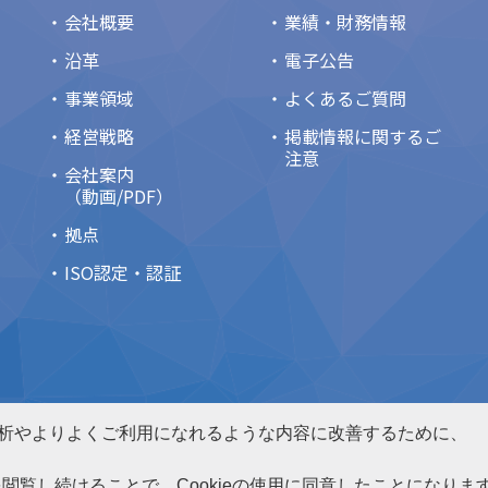
会社概要
業績・財務情報
沿革
電子公告
事業領域
よくあるご質問
経営戦略
掲載情報に関するご
注意
会社案内
（動画/PDF）
拠点
ISO認定・認証
情報セキュリティ基本方針
サイトマップ
析やよりよくご利用になれるような内容に改善するために、
ON DEMPA KOGYO CO., LTD.
トを閲覧し続けることで、Cookieの使用に同意したことになりま