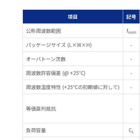
項目
記号
公称周波数範囲
f
nom
パッケージサイズ (L×W×H)
-
オーバトーン次数
-
周波数許容偏差 (@ +25℃)
-
周波数温度特性 (+25℃の初期値に対して)
-
等価直列抵抗
-
負荷容量
C
L