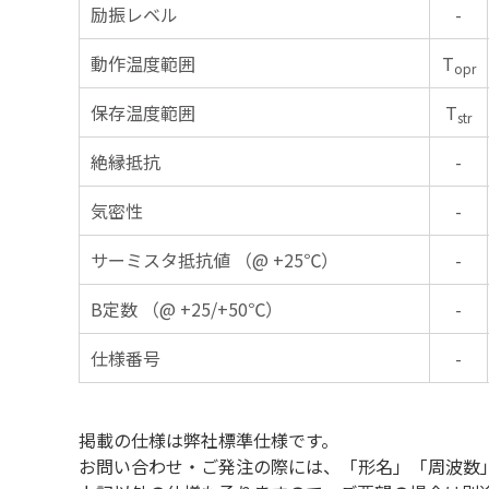
励振レベル
-
動作温度範囲
T
opr
保存温度範囲
T
str
絶縁抵抗
-
気密性
-
サーミスタ抵抗値 （@ +25℃）
-
B定数 （@ +25/+50℃）
-
仕様番号
-
掲載の仕様は弊社標準仕様です。
お問い合わせ・ご発注の際には、「形名」「周波数